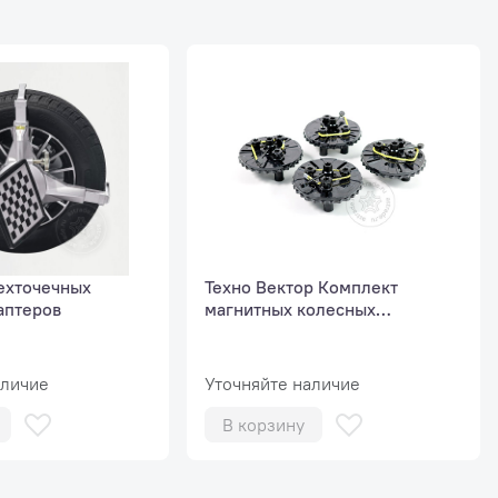
для поворотных кругов,
направляющие для траверсы.
ехточечных
Техно Вектор Комплект
аптеров
магнитных колесных
адаптеров
аличие
Уточняйте наличие
В корзину