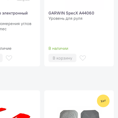
р электронный
GARWIN SpecX A44060
Уровень для руля
измерения углов
олес
аличие
В наличии
В корзину