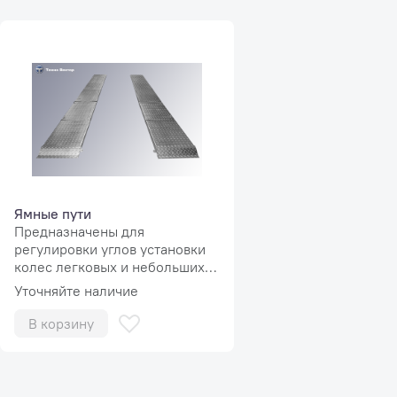
Ямные пути
Предназначены для
регулировки углов установки
колес легковых и небольших
грузовых автомобилей,
Уточняйте наличие
устанавливаются на
горизонтально ровную
В корзину
поверхность и не требуют
дополнительных строительных
работ.