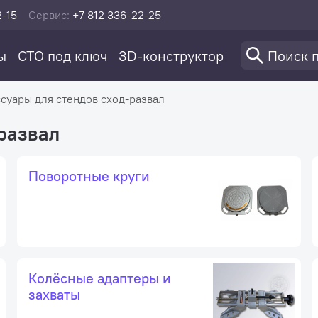
2-15
Сервис:
+7 812 336-22-25
ы
СТО под ключ
3D-конструктор
суары для стендов сход-развал
развал
Поворотные круги
Колёсные адаптеры и
захваты