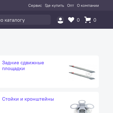
Сервис
Где купить
Опт
О компании
0
0
Задние сдвижные
площадки
Стойки и кронштейны