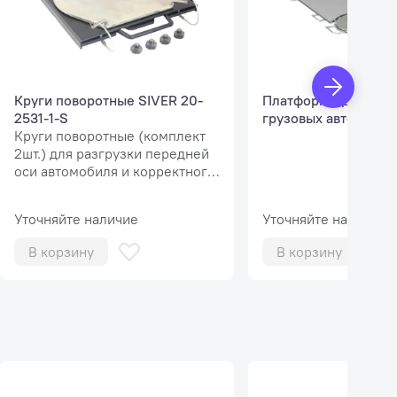
Круги поворотные SIVER 20-
Платформы для про
2531-1-S
грузовых автомоби
Круги поворотные (комплект
2шт.) для разгрузки передней
оси автомобиля и корректного
измерения и регулировки
углов установки колес
Уточняйте наличие
Уточняйте наличие
автомобилей..
В корзину
В корзину