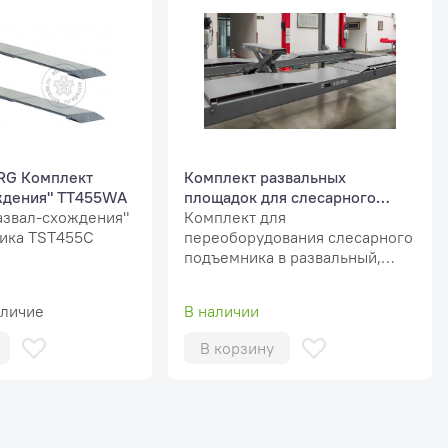
G Комплект
Комплект развальных
ждения" TT455WA
площадок для слесарного
азвал-схождения"
подъемника, ш. 550 мм серый
Комплект для
ика TST455C
переоборудования слесарного
подъемника в развальный,
ширина платформы 550 мм
аличие
В наличии
В корзину