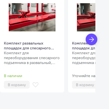
Комплект развальных
Комплект развальн
площадок для слесарного
площадок для слеса
подъемника, ш. 550 мм
Комплект для
подъемника, ш. 500
Комплект для
переоборудования слесарного
переоборудования 
подъемника в развальный,
подъемника в разва
ширина платформы 550 мм
ширина платформы 
В наличии
Уточняйте наличие
В корзину
В корзину