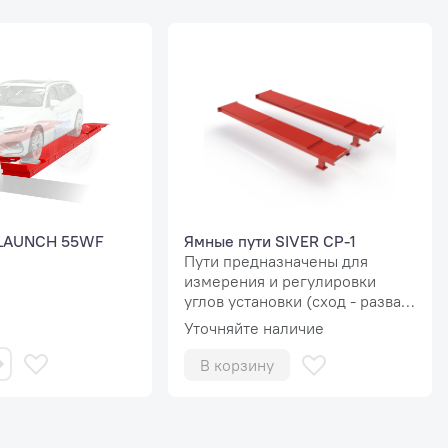
 LAUNCH 55WF
Ямные пути SIVER CP-1
Пути предназначены для
измерения и регулировки
углов установки (сход - развал
или РУУК) колес легкового и
Уточняйте наличие
легкого коммерческого
транспорта. Грузоподъемность
В корзину
5т. Могут устанавливаться в
помещениях с низкими
потолками. Задние сдвижные
пластины в комплекте, Места