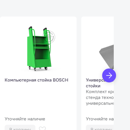
Компьютерная стойка BOSCH
Универсальные кро
стойки
Комплект кронштей
стенда техно вектор 
универсальные стой
Уточняйте наличие
Уточняйте наличие
В корзину
В корзину