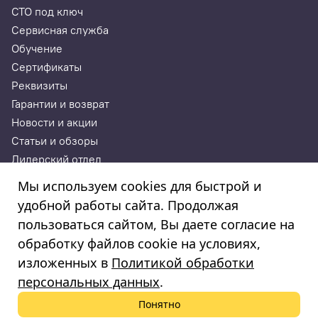
СТО под ключ
Сервисная служба
Обучение
Сертификаты
Реквизиты
Гарантии и возврат
Новости и акции
Статьи и обзоры
Дилерский отдел
Контакты
Мы используем cookies для быстрой и
удобной работы сайта. Продолжая
ИП Годунова Лариса Леонидовна
пользоваться сайтом, Вы даете согласие на
ИНН 532108772827, ОГРНИП 308532130300022, ОКПО
308532130300022
обработку файлов cookie на условиях,
изложенных в
Политикой обработки
© 2003—2025
«Автосервисторг»
персональных данных
.
Понятно
Политика обработки персональных данных