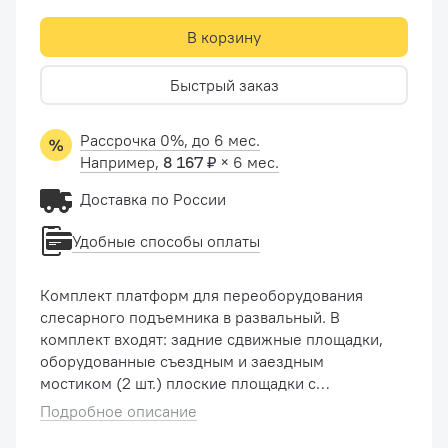
В корзину
Быстрый заказ
Рассрочка 0%, до 6 мес.
Например,
8 167 ₽
× 6 мес.
Доставка по России
Удобные способы оплаты
Комплект платформ для переоборудования
слесарного подъемника в развальный. В
комплект входят: задние сдвижные площадки,
оборудованные съездным и заездным
мостиком (2 шт.) плоские площадки с
заездным мостиком для передних поворотных
Подробное описание
кругов (для возможности прои�...