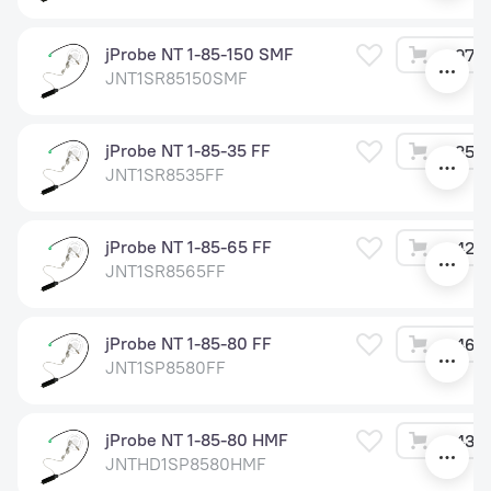
jProbe NT 1-85-150 SMF
97 2
JNT1SR85150SMF
jProbe NT 1-85-35 FF
35 4
JNT1SR8535FF
jProbe NT 1-85-65 FF
42 0
JNT1SR8565FF
jProbe NT 1-85-80 FF
46 2
JNT1SP8580FF
jProbe NT 1-85-80 HMF
43 0
JNTHD1SP8580HMF