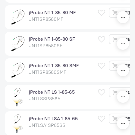
jProbe NT 1-85-80 MF
51 6
JNT1SP8580MF
jProbe NT 1-85-80 SF
46 2
JNT1SP8580SF
jProbe NT 1-85-80 SMF
58 2
JNT1SP8580SMF
jProbe NT LS 1-85-65
10 8
JNTLSSP8565
jProbe NT LSA 1-85-65
25 2
JNTLSA1SP8565