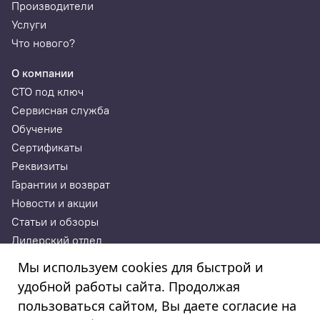
Производители
Услуги
Что нового?
О компании
СТО под ключ
Сервисная служба
Обучение
Сертификаты
Реквизиты
Гарантии и возврат
Новости и акции
Статьи и обзоры
Дилерский отдел
Контакты
Мы используем cookies для быстрой и
удобной работы сайта. Продолжая
ИП Годунова Лариса Леонидовна
пользоваться сайтом, Вы даете согласие на
ИНН 532108772827, ОГРНИП 308532130300022, ОКПО