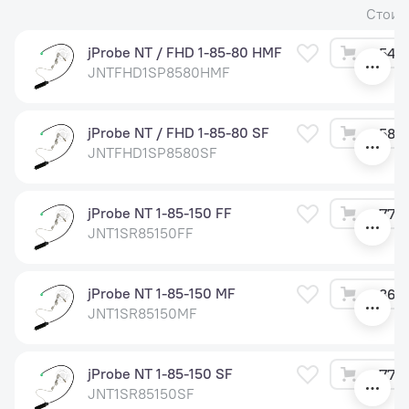
Стоим
jProbe NT / FHD 1-85-80 HMF
54 5
JNTFHD1SP8580HMF
jProbe NT / FHD 1-85-80 SF
58 5
JNTFHD1SP8580SF
jProbe NT 1-85-150 FF
77 4
JNT1SR85150FF
jProbe NT 1-85-150 MF
86 4
JNT1SR85150MF
jProbe NT 1-85-150 SF
77 4
JNT1SR85150SF