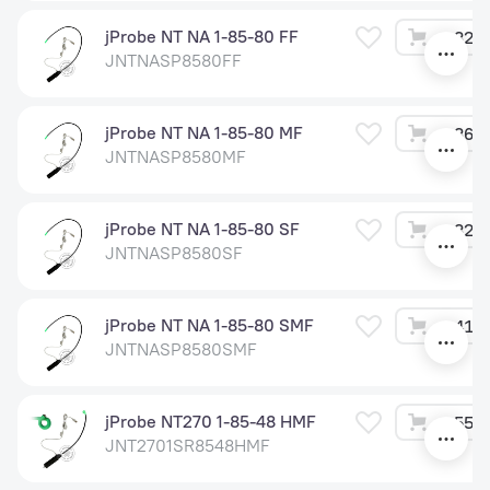
jProbe NT NA 1-85-80 FF
32 8
JNTNASP8580FF
jProbe NT NA 1-85-80 MF
36 6
JNTNASP8580MF
jProbe NT NA 1-85-80 SF
32 8
JNTNASP8580SF
jProbe NT NA 1-85-80 SMF
41 4
JNTNASP8580SMF
jProbe NT270 1-85-48 HMF
55 9
JNT2701SR8548HMF