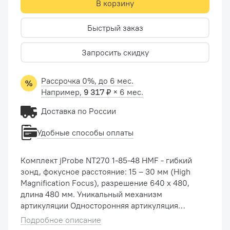
В корзину
Быстрый заказ
Запросить скидку
Рассрочка 0%, до 6 мес.
Например,
9 317 ₽
× 6 мес.
Доставка по России
Удобные способы оплаты
Комплект jProbe NT270 1-85-48 HMF - гибкий
зонд, фокусное расстояние: 15 – 30 мм (High
Magnification Focus), разрешение 640 х 480,
длина 480 мм. Уникальный механизм
артикуляции Односторонняя артикуляция
дистальной части в диапазоне от 0 ° до 270 ° с
Подробное описание
плавной регулировкой. Облегчает артику...