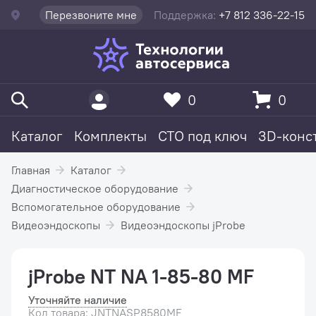
Перезвоните мне
Поддержка:
+7 812 336-22-15
0
0
Каталог
Комплекты
СТО под ключ
3D-конс
Главная
Каталог
Диагностическое оборудование
Вспомогательное оборудование
Видеоэндоскопы
Видеоэндоскопы jProbe
jProbe NT NA 1-85-80 MF
Уточняйте наличие
Код товара: JNTNASP8580MF