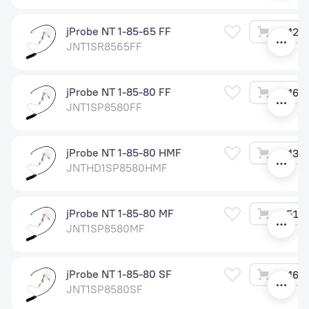
jProbe NT 1-85-65 FF
42 0
JNT1SR8565FF
jProbe NT 1-85-80 FF
46 2
JNT1SP8580FF
jProbe NT 1-85-80 HMF
43 0
JNTHD1SP8580HMF
jProbe NT 1-85-80 MF
51 6
JNT1SP8580MF
jProbe NT 1-85-80 SF
46 2
JNT1SP8580SF