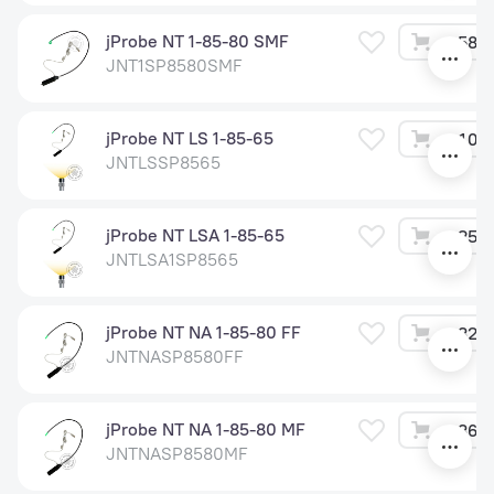
jProbe NT 1-85-80 SMF
58 2
JNT1SP8580SMF
jProbe NT LS 1-85-65
10 8
JNTLSSP8565
jProbe NT LSA 1-85-65
25 2
JNTLSA1SP8565
jProbe NT NA 1-85-80 FF
32 8
JNTNASP8580FF
jProbe NT NA 1-85-80 MF
36 6
JNTNASP8580MF