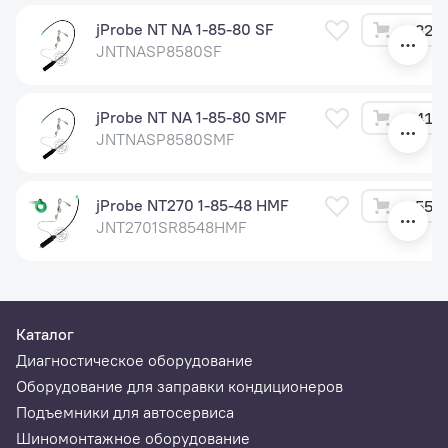
jProbe NT NA 1-85-80 SF
32 8
JNTNASP8580SF
jProbe NT NA 1-85-80 SMF
41 4
JNTNASP8580SMF
jProbe NT270 1-85-48 HMF
55 9
JNT2701SR8548HMF
Каталог
Диагностическое оборудование
Оборудование для заправки кондиционеров
Подъемники для автосервиса
Шиномонтажное оборудование