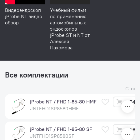
Видеоэндоскоп
Учебный фильм
jProbe NT видео
по применению
обзор
автомобильных
эндоскопов
jProbe ST и NT от
Алексея
Пахомова
Все комплектации
Стоим
jProbe NT / FHD 1-85-80 HMF
54 5
JNTFHD1SP8580HMF
jProbe NT / FHD 1-85-80 SF
58 5
JNTFHD1SP8580SF