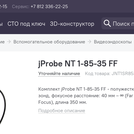
2-15
Сервис:
+7 812 336-22-25
ы
СТО под ключ
3D-конструктор
ие
Вспомогательное оборудование
Видеоэндоскопы
jProbe NT 1-85-35 FF
Уточняйте наличие
Код товара: JNT1SR8
Комплект jProbe NT 1-85-35 FF - полужест
зонд, фокусное расстояние: 40 мм – ∞ (Far
Focus), длина 350 мм.
Подробное описание