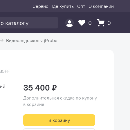
Сервис
Где купить
Опт
О компании
0
0
Видеоэндоскопы jProbe
535FF
35 400 ₽
кий
Дополнительная скидка по купону
в корзине
В корзину