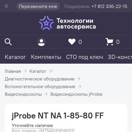
Перезвоните мне
Поддержка:
+7 812 336-22-15
0
0
Каталог
Комплекты
СТО под ключ
3D-конс
Главная
Каталог
Диагностическое оборудование
Вспомогательное оборудование
Видеоэндоскопы
Видеоэндоскопы jProbe
jProbe NT NA 1-85-80 FF
Уточняйте наличие
Код товара: JNTNASP8580FF