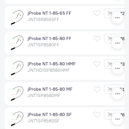
jProbe NT 1-85-65 FF
42 0
JNT1SR8565FF
jProbe NT 1-85-80 FF
46 2
JNT1SP8580FF
jProbe NT 1-85-80 HMF
43 0
JNTHD1SP8580HMF
jProbe NT 1-85-80 MF
51 6
JNT1SP8580MF
jProbe NT 1-85-80 SF
46 2
JNT1SP8580SF