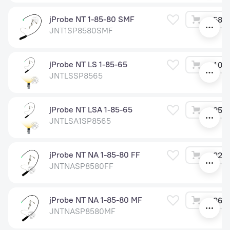
jProbe NT 1-85-80 SMF
58 2
JNT1SP8580SMF
jProbe NT LS 1-85-65
10 8
JNTLSSP8565
jProbe NT LSA 1-85-65
25 2
JNTLSA1SP8565
jProbe NT NA 1-85-80 FF
32 8
JNTNASP8580FF
jProbe NT NA 1-85-80 MF
36 6
JNTNASP8580MF