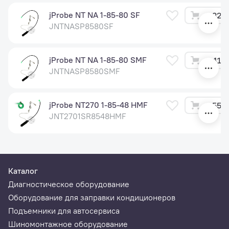
jProbe NT NA 1-85-80 SF
32 8
JNTNASP8580SF
jProbe NT NA 1-85-80 SMF
41 4
JNTNASP8580SMF
jProbe NT270 1-85-48 HMF
55 9
JNT2701SR8548HMF
Каталог
Диагностическое оборудование
Оборудование для заправки кондиционеров
Подъемники для автосервиса
Шиномонтажное оборудование