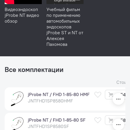
Видеоэндоскоп
Учебный фильм
jProbe NT видео
по применению
обзор
автомобильных
эндоскопов
jProbe ST и NT от
Алексея
Пахомова
Все комплектации
Стоим
jProbe NT / FHD 1-85-80 HMF
54 5
JNTFHD1SP8580HMF
jProbe NT / FHD 1-85-80 SF
58 5
JNTFHD1SP8580SF