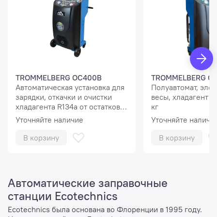
TROMMELBERG OC400B
TROMMELBERG OC
Автоматическая установка для
Полуавтомат, эле
зарядки, откачки и очистки
весы, хладагент R1
хладагента R134a от остатков
кг
масел, воздуха и водяных
Уточняйте наличие
Уточняйте наличи
паров, бак 10 кг
В корзину
В корзину
Автоматические заправочные
станции Ecotechnics
Ecotechnics была основана во Флоренции в 1995 году.