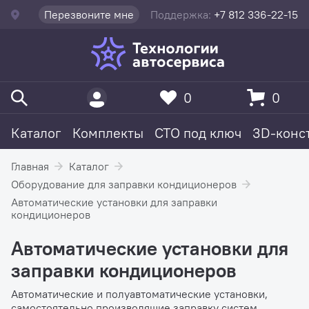
Перезвоните мне
Поддержка:
+7 812 336-22-15
0
0
Каталог
Комплекты
СТО под ключ
3D-конс
Главная
Каталог
Оборудование для заправки кондиционеров
Автоматические установки для заправки
кондиционеров
Автоматические установки для
заправки кондиционеров
Автоматические и полуавтоматические установки,
самостоятельно производящие заправку систем