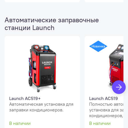
Автоматические заправочные
станции Launch
Launch AC519+
Launch AC519
Автоматическая установка для
Полностью автома
заправки кондиционеров.
установка для зап
кондиционеров, х
R134a, с возможн
В наличии
В наличии
перехода на R1234