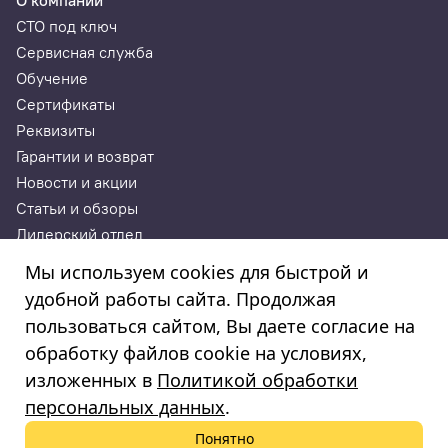
О компании
СТО под ключ
Сервисная служба
Обучение
Сертификаты
Реквизиты
Гарантии и возврат
Новости и акции
Статьи и обзоры
Дилерский отдел
Контакты
Мы используем cookies для быстрой и
удобной работы сайта. Продолжая
ИП Годунова Лариса Леонидовна
пользоваться сайтом, Вы даете согласие на
ИНН 532108772827, ОГРНИП 308532130300022, ОКПО
308532130300022
обработку файлов cookie на условиях,
изложенных в
Политикой обработки
© 2003—2025
«Автосервисторг»
персональных данных
.
Понятно
Политика обработки персональных данных