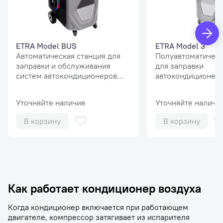
ETRA Model BUS
ETRA Model 3
Автоматическая станция для
Полуавтоматическ
заправки и обслуживания
для заправки
систем автокондиционеров
автокондиционера
автобусов, с сенсорным
R134
экраном и принтером. Фреон
Уточняйте наличие
Уточняйте наличи
R134A
В корзину
В корзину
Как работает кондиционер воздуха
Когда кондиционер включается при работающем
двигателе, компрессор затягивает из испарителя