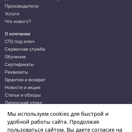
Производители
Услуги
Что нового?
О компании
СТО под ключ
Сервисная служба
Обучение
Сертификаты
Реквизиты
Гарантии и возврат
Новости и акции
Статьи и обзоры
Дилерский отдел
Контакты
Мы используем cookies для быстрой и
удобной работы сайта. Продолжая
ИП Годунова Лариса Леонидовна
пользоваться сайтом, Вы даете согласие на
ИНН 532108772827, ОГРНИП 308532130300022, ОКПО