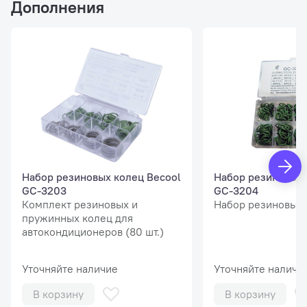
Дополнения
количества находящегося в них газа
Автоматическая очистка системы
Манометры 1-го класса точности
Наличие манометра давления в баллоне
Программируемая дозаправка баллона
Обновление ПО и БД через USB
Загрузка данных о произведенных операциях на ПК
Индивидуальные настройки для 10 пользователей с
Набор резиновых колец Becool
Набор резиновых 
паролями
GC-3203
GC-3204
Система блокировки весов
Комплект резиновых и
Набор резиновых 
пружинных колец для
Возможность конверсии установки для работы с
автокондиционеров (80 шт.)
фреоном HFO1234yf при помощи опционального
комплекта (+110 Eu)
Уточняйте наличие
Уточняйте наличи
Характеристики
В корзину
В корзину