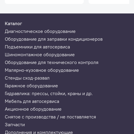
Производительность компрессора
Каталог
Мощность вакуумного насоса
Диагностическое оборудование
Ёмкость встроенного баллона
Оборудование для заправки кондиционеров
Подъемники для автосервиса
Количество ёмкостей для сбора отработанного масла/за
Шиномонтажное оборудование
Оборудование для технического контроля
Длина шлангов высокого и низкого давления
Малярно-кузовное оборудование
Стенды сход-развал
Напряжение питания
Гаражное оборудование
Гидравлика: прессы, стойки, краны и др.
Габаритные размеры
Мебель для автосервиса
Масса
Акционное оборудование
Снятое с производства / не поставляется
Запчасти
Дополнения и комплектующие