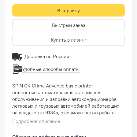
В корзину
Быстрый заказ
Купить в лизинг
Доставка по России
Удобные способы оплаты
SPIN OK Clima Advance basic printer -
полностью автоматическая станция для
обслуживания и заправки автокондиционеров
легковых и грузовых автомобилей работающих
на хладагенте R134a, с возможностью работы в
ручном режиме. Работа с системами
Подробное описание
кондиционирования на фреоне R134а
Полностью �...
Обеспечим эффективную работу