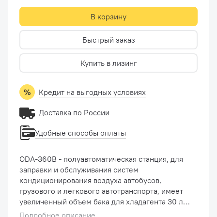
В корзину
Быстрый заказ
Купить в лизинг
Кредит на выгодных условиях
Доставка по России
Удобные способы оплаты
ODA-360B - полуавтоматическая станция, для
заправки и обслуживания систем
кондиционирования воздуха автобусов,
грузового и легкового автотранспорта, имеет
увеличенный объем бака для хладагента 30 л.
Основные режимы работы станции ODA 360 B
Подробное описание