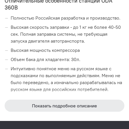
Отличительные особенности станции ODA
360B
Полностью Российская разработка и производство.
Высокая скорость заправки - до 1 кг не более 40-50
сек. Полная заправка системы, не требующая
запуска двигателя автотранспорта.
Высокая мощность компрессора
Объем бака для хладагента: 30л.
Интуитивно понятное меню на русском языке с
подсказками по выполняемым действиям. Меню не
было переведено, а изначально разрабатывалась на
русском языке для российских потребителей.
Доступное инженерное меню, позволяющее
самостоятельно производить все функции
Показать подробное описание
самодиагностики всех исполнительных узлов
(соленоиды, компрессор, вакуумный насос),
калибровка весов и массы баллона. Присутствует