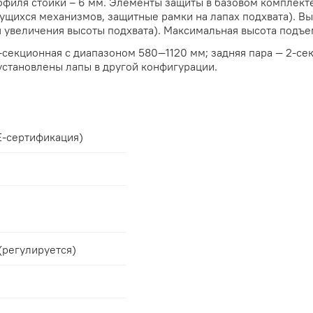
филя стойки – 6 мм. Элементы защиты в базовом комплект
щихся механизмов, защитные рамки на лапах подхвата). Вы
я увеличения высоты подхвата). Максимальная высота подъе
-секционная с диапазоном 580—1120 мм; задняя пара — 2-се
установлены лапы в другой конфигурации.
E-сертификация)
(регулируется)