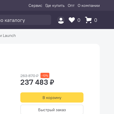
Сервис
Где купить
Опт
О компании
0
0
и Launch
263 870 ₽
-10%
237 483 ₽
В корзину
Быстрый заказ