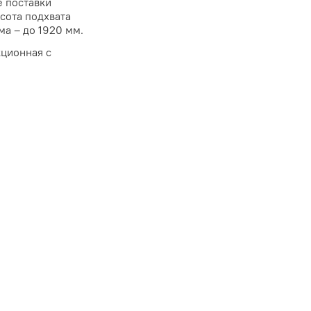
е поставки
сота подхвата
ма – до 1920 мм.
кционная с