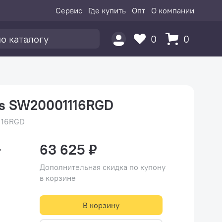
Сервис
Где купить
Опт
О компании
0
0
cs SW20001116RGD
116RGD
63 625 ₽
,
Дополнительная скидка по купону
в корзине
В корзину