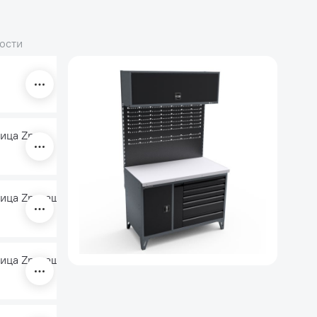
ости
ица Zn
ица Zn, защитный экран MaxPlus
ица Zn, защитный экран MaxPlus