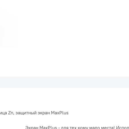
ица Zn, защитный экран MaxPlus
Экран MaxPlus - для тех кому мало места! Испо