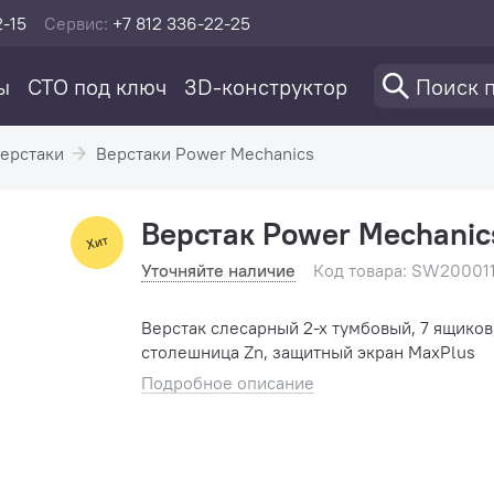
2-15
Сервис:
+7 812 336-22-25
ы
СТО под ключ
3D-конструктор
ерстаки
Верстаки Power Mechanics
Верстак Power Mechani
Уточняйте наличие
Код товара: SW20001
Верстак слесарный 2-х тумбовый, 7 ящиков
столешница Zn, защитный экран MaxPlus
Подробное описание