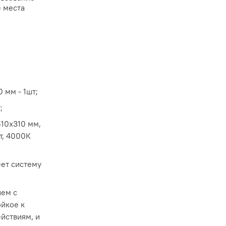
 места
 мм - 1шт;
;
410х310 мм,
т, 4000К
еет систему
ем с
йкое к
йствиям, и