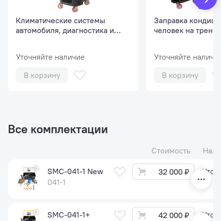
Климатические системы
Заправка кондици
автомобиля, диагностика и
человек на трениг
сервис (базовый курс, 1
человек)
человек).
Уточняйте наличие
Уточняйте наличи
В корзину
В корзину
Все комплектации
Стоимость
Нали
SMC-041-1 New
Уточ
32 000 ₽
041-1
SMC-041-1+
Уточ
42 000 ₽