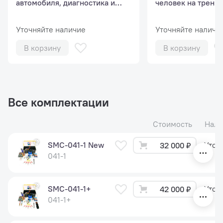
автомобиля, диагностика и
человек на трениг
сервис (базовый курс, 1
человек)
человек).
Уточняйте наличие
Уточняйте наличи
В корзину
В корзину
Все комплектации
Стоимость
Нали
SMC-041-1 New
Уточ
32 000 ₽
041-1
SMC-041-1+
Уточ
42 000 ₽
041-1+