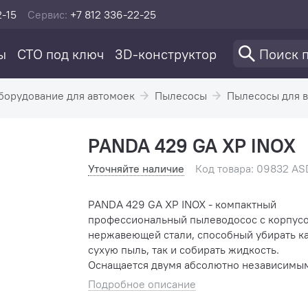
2-15
Сервис:
+7 812 336-22-25
ы
СТО под ключ
3D-конструктор
борудование для автомоек
Пылесосы
Пылесосы для в
PANDA 429 GA XP INOX
Уточняйте наличие
Код товара: 09832 A
PANDA 429 GA XP INOX - компактный
профессиональный пылеводосос с корпус
нержавеющей стали, способный убирать к
сухую пыль, так и собирать жидкость.
Оснащается двумя абсолютно независимы
турбинами. Благодаря данному пылесосу
Подробное описание
обеспечивается эффективная сухая или