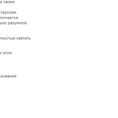
а также
терские.
тличается
льно разумной
лностью хватать
и этом
ьзования