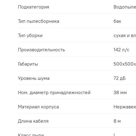
Подкатегория
Водопыле
Тип пылесборника
бак
Тип уборки
сухая и в
Производительность
142 л/c
Габариты
500х500х
Уровень шума
72 дБ
Ном. диаметр принадлежностей
38 мм
Материал корпуса
Нержавею
Длина кабеля
8 м
Класс пыли
L