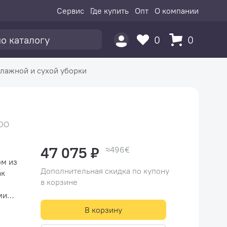
Сервис
Где купить
Опт
О компании
0
0
лажной и сухой уборки
SDO
47 075 ₽
≈496€
ом из
Дополнительная скидка по купону
ак
в корзине
ми
В корзину