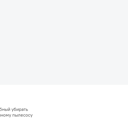
бный убирать
анному пылесосу