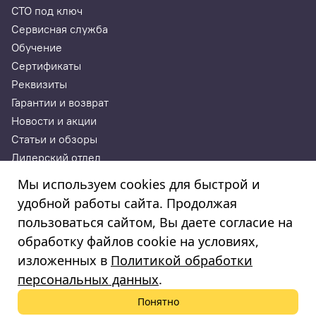
СТО под ключ
Сервисная служба
Обучение
Сертификаты
Реквизиты
Гарантии и возврат
Новости и акции
Статьи и обзоры
Дилерский отдел
Контакты
Мы используем cookies для быстрой и
удобной работы сайта. Продолжая
ИП Годунова Лариса Леонидовна
пользоваться сайтом, Вы даете согласие на
ИНН 532108772827, ОГРНИП 308532130300022, ОКПО
308532130300022
обработку файлов cookie на условиях,
© 2003—2025
изложенных в
Политикой обработки
«Автосервисторг»
персональных данных
.
Понятно
Политика обработки персональных данных