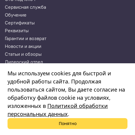
Сервисная служба
Обучение
Сертификаты
Реквизиты
Гарантии и возврат
Новости и акции
Статьи и обзоры
Дилерский отдел
Контакты
Мы используем cookies для быстрой и
удобной работы сайта. Продолжая
ИП Годунова Лариса Леонидовна
пользоваться сайтом, Вы даете согласие на
ИНН 532108772827, ОГРНИП 308532130300022, ОКПО
308532130300022
обработку файлов cookie на условиях,
© 2003—2025
изложенных в
Политикой обработки
«Автосервисторг»
персональных данных
.
Понятно
Политика обработки персональных данных