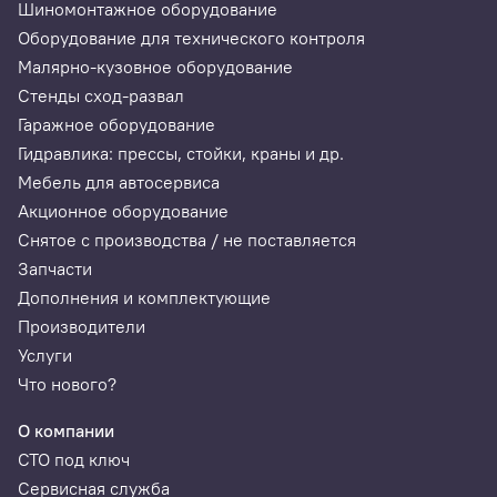
Шиномонтажное оборудование
Масса брутто
249 кг
Оборудование для технического контроля
Малярно-кузовное оборудование
Гарантия
24 месяца
Стенды сход-развал
Гаражное оборудование
Гидравлика: прессы, стойки, краны и др.
Комплектация
Мебель для автосервиса
Акционное оборудование
Станок балансировочный - 1 шт.
Снятое с производства / не поставляется
Защитный кожух - 1 шт.
Запчасти
Комплект конусов (3 шт.) - 1 шт.
Дополнения и комплектующие
Резьбовой вал ТР 40х3 - 1 шт.
Производители
Услуги
Зажимная гайка - 1 шт.
Что нового?
Втулка гайки удлиненная - 1 шт.
О компании
Фланец (чашка) гайки с резиновым кольцом - 1 шт.
СТО под ключ
Пружина коническая - 1 шт.
Сервисная служба