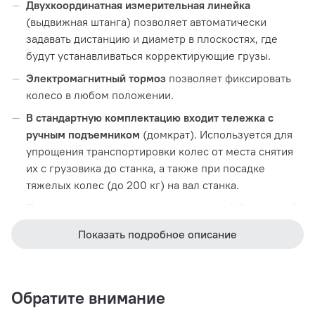
Двухкоординатная измерительная линейка
(выдвижная штанга) позволяет автоматически
задавать дистанцию и диаметр в плоскостях, где
будут устанавливаться корректирующие грузы.
Электромагнитный тормоз
позволяет фиксировать
колесо в любом положении.
В стандартную комплектацию входит тележка с
ручным подъемником
(домкрат). Используется для
упрощения транспортировки колес от места снятия
их с грузовика до станка, а также при посадке
тяжелых колес (до 200 кг) на вал станка.
Представленная модель является самой бюджетной
в линейке балансировочных станков ЛС–32
.
Показать подробное описание
Отличается сочетанием лицевой панели со
встроенной клавиатурой и подкатной тележки с
ручным подъемником.
Обратите внимание