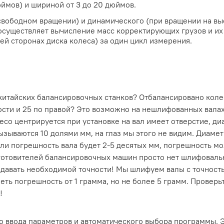
юймов) и шириной от 3 до 20 дюймов.
свободном вращении) и динамического (при вращении на вы
осуществляет вычисление масс корректирующих грузов и их
ей сторонах диска колеса) за один цикл измерения.
 китайских балансировочных станков? Отбалансировано коле
кости и 25 по правой? Это возможно на нешлифованных вала
есо центрируется при установке на вал имеет отверстие, д
зываются 10 долями мм, на глаз мы этого не видим. Диамет
ли погрешность вала будет 2-5 десятых мм, погрешность мо
готовителей балансировочных машин просто нет шлифоваль
 давать необходимой точности! Мы шлифуем валы с точность
еть погрешность от 1 грамма, но не более 5 грамм. Проверь
!
 ввода параметров и автоматического выбора программы. Э