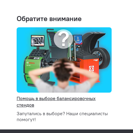
экономию времени во время измерения (колесо на
(зависит от момента инерции колеса), что позво
(мы знаем посты с проходимостью более 3 000 ав
Обратите внимание
сделате 15 автомобилей и заработаете на 30 000
повышения качества установки груза. Разница в 
000 р. Решать Вам, но мы советуем выбирать им
автомобилей в год.
Программы ALU1-ALU5
Программы ALU1-ALU5 позволяют получить прави
установки в труднодоступных местах колесных д
Память на 2 личных кабинета
Наши стенды имеют огромное количество настрое
плоскости первой коррекции, настройки свойств 
настроек и возможность создавать аккаунты каж
Помощь в выборе балансировочных
стендов
– 2 шт) позволяют настраивать один раз станок 
при каждой смене оператора или смены или авто
Запутались в выборе? Наши специалисты
помогут!
просто сменив аккаунт, подгрузить необходимые 
и суммарно — вы будете точно знать коэффициен