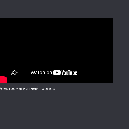
ять большое
обеспечивается
ью сохранения
грамма Split
анса
ого груза на две
Электромагнитный тормоз
и легких
мобилей).
ам, дисбаланс