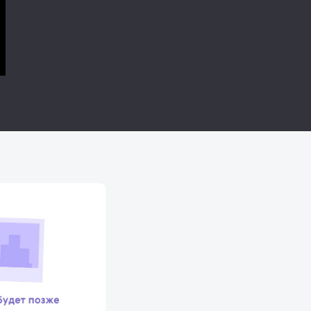
 грузового) на любой плоскости коррекции не отображается,
а точности измерения масс корректирующих грузов и прави
ка работы датчиков и других узлов и механизмов станка.
учным подъемником (домкрат). Используется для упрощени
вика до станка, а также при посадке тяжелых колес (до 200 
ециализированных матрицах фирмы «Mitsubishi».
220 В, 50 Гц