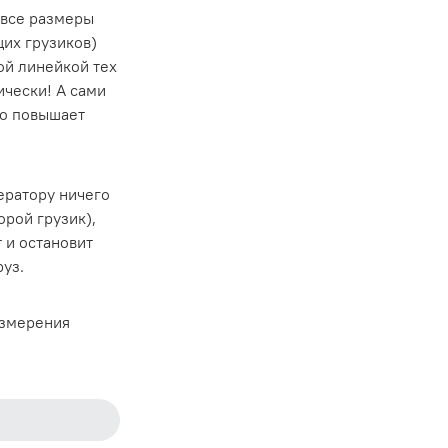
 все размеры
их грузиков)
ой линейкой тех
ически! А сами
но повышает
ератору ничего
орой грузик),
 и остановит
руз.
измерения
ь удобно, когда
ать и про