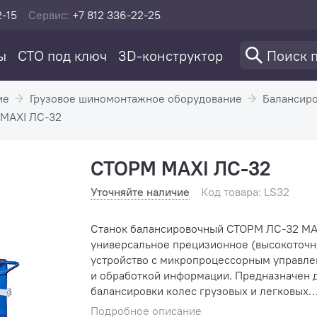
2-15
Сервис:
+7 812 336-22-25
ы
СТО под ключ
3D-конструктор
ие
Грузовое шиномонтажное оборудование
Балансиро
MAXI ЛС-32
СТОРМ MAXI ЛС-32
Уточняйте наличие
Код товара: LS32
Станок балансировочный СТОРМ ЛС-32 MA
универсальное прецизионное (высокоточн
устройство с микропроцессорным управл
и обработкой информации. Предназначен 
балансировки колес грузовых и легковых
автомобилей с диаметром диска от 9 до 28
Подробное описание