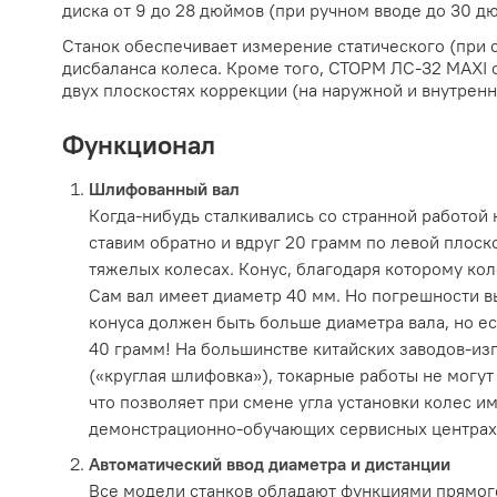
диска от 9 до 28 дюймов (при ручном вводе до 30 д
Станок обеспечивает измерение статического (при 
дисбаланса колеса. Кроме того, СТОРМ ЛС-32 MAXI 
двух плоскостях коррекции (на наружной и внутренн
Функционал
Шлифованный вал
Когда-нибудь сталкивались со странной работой
ставим обратно и вдруг 20 грамм по левой плос
тяжелых колесах. Конус, благодаря которому кол
Сам вал имеет диаметр 40 мм. Но погрешности вы
конуса должен быть больше диаметра вала, но ес
40 грамм! На большинстве китайских заводов-из
(«круглая шлифовка»), токарные работы не могут
что позволяет при смене угла установки колес им
демонстрационно-обучающих сервисных центрах
Автоматический ввод диаметра и дистанции
Все модели станков обладают функциями прямого