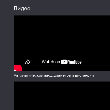
потраченных набивных и самоклеящихся грузов и
Видео
Функция "Два оператора"
Позволяет обслуживать одновременно два автомо
количество настроек станка отдельно для каждог
путём переключения операторов.
Программа разделения самоклеящегося балансир
Режим Split используется при балансировке кол
внешнего вида колеса за счет установки невиди
может быть использована только для тех схем ус
расположена за спицами, т.е. для ALU^ и ALU3P 
части, чтобы обе эти части оказались за спицами.
Автоматический ввод диаметра и дистанции
Особенности:
Два режима работы: режим 1 (легковой) - баланси
грузовиков типа «Газель») и режим 2 (грузовой) 
Настройка «нуля»: настройка программы измерен