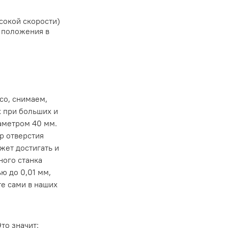
сокой скорости)
 положения в
со, снимаем,
х при больших и
иаметром 40 мм.
р отверстия
жет достигать и
ного станка
ю до 0,01 мм,
те сами в наших
то значит: