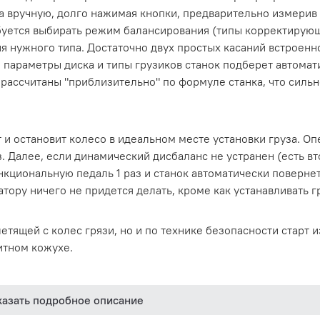
а вручную, долго нажимая кнопки, предварительно измерив
буется выбирать режим балансирования (типы корректирующ
я нужного типа. Достаточно двух простых касаний встроенн
се параметры диска и типы грузиков станок подберет автомат
е рассчитаны "приблизительно" по формуле станка, что силь
и остановит колесо в идеальном месте установки груза. Оп
з. Далее, если динамический дисбаланс не устранен (есть вт
кциональную педаль 1 раз и станок автоматически повернет
тору ничего не придется делать, кроме как устанавливать г
етящей с колес грязи, но и по технике безопасности старт 
итном кожухе.
парата в зависимости от нужд и потребностей клиента. Очен
казать подробное описание
, устанавливать груз, без качения и т.д, но не стоит забыв