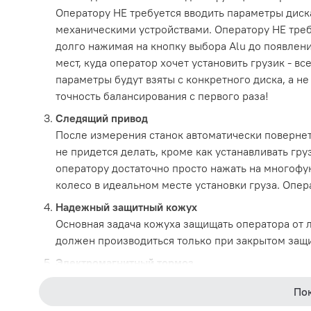
Оператору НЕ требуется вводить параметры диск
механическими устройствами. Оператору НЕ тре
долго нажимая на кнопку выбора Alu до появлени
мест, куда оператор хочет установить грузик - в
параметры будут взяты с конкретного диска, а н
точность балансирования с первого раза!
Следящий привод
После измерения станок автоматически повернет 
не придется делать, кроме как устанавливать гру
оператору достаточно просто нажать на многофун
колесо в идеальном месте установки груза. Опера
Надежный защитный кожух
Основная задача кожуха защищать оператора от л
должен производиться только при закрытом защ
Электромагнитный тормоз
Оператор может настраивать чувствительность ап
По
автоматическое удержание позволяет обезжиривать