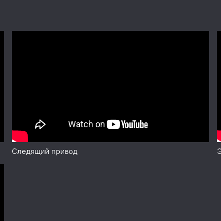
 другие показатели.
биля с разными типами и размерами колес, а также сохран
о оператора. Переход от одного размера колеса к другому 
овочного груза СПЛИТ (Split)
ес с высококачественными дисками из легких сплавов с цел
мых снаружи балансировочных грузов за спицами обода. Про
тановки грузов, когда внешняя плоскость коррекции дисбал
Программа позволяет так разделить величину балансировочн
Следящий привод
ровка колес весом до 65 кг (колеса легковых автомобилей 
- балансировка колес весом до 200 кг (колеса грузовых авто
ия дисбаланса при включении. Согласно заводским установк