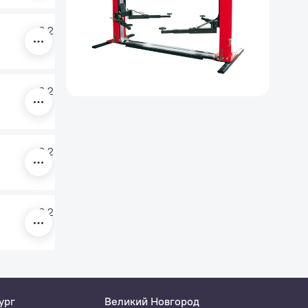
3,2
2525 мм
380
3,2
2525 мм
220
3,2
2525 мм
380
3,2
2525 мм
220
ург
Великий Новгород