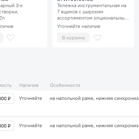
сарный 3-х
Тележка инструментальная на
створки,
7 ящиков с широким
Zn
ассортиментом опциональных
аксессуаров и дополнительных
аличие
Уточняйте наличие
навесных полок
В корзину
мость
Наличие
Особенности
Уточняйте
на напольной раме, нижняя синхрониз
800 ₽
Уточняйте
на напольной раме, нижняя синхрониз
800 ₽