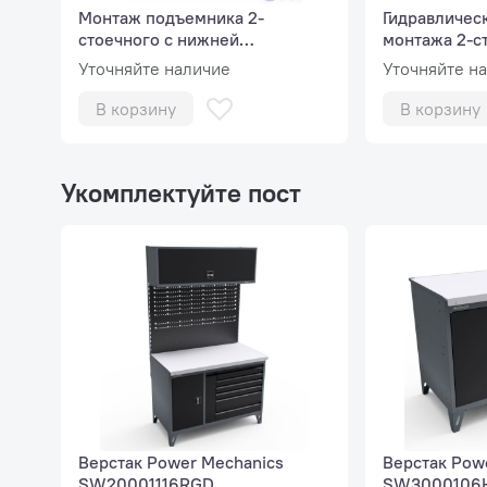
Монтаж подъемника 2-
Гидравличес
стоечного с нижней
монтажа 2-с
синхронизацией, г/п до 4 т
до 4 тонн
Уточняйте наличие
Уточняйте н
В корзину
В корзину
Укомплектуйте пост
Верстак Power Mechanics
Верстак Pow
SW20001116RGD
SW3000106