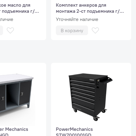
кое масло для
Комплект анкеров для
т подъемника г/п
монтажа 2-ст подъемника г/п
до 4 тонн
аличие
Уточняйте наличие
В корзину
er Mechanics
PowerMechanics
HGD
STW7001001GD