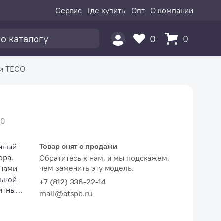
Сервис
Где купить
Опт
О компании
0
0
и TECO
20
Товар снят с продажи
ечный
ора,
Обратитесь к нам, и мы подскажем,
чем заменить эту модель.
ннами
льной
+7 (812) 336-22-14
mail@atspb.ru