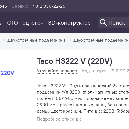
2-15
Сервис:
+7 812 336-22-25
ы
СТО под ключ
3D-конструктор
Двухстоечные подъемники
Двухстоечные подъемник
Teco H3222 V (220V)
Уточняйте наличие
Код товара: H3222V2
Teco H3222 V - Эл/гидравлический 2х сто
подъемник г/п 3200 кг, эл/магнитные стоп
подъем 100-1980 мм, ширина между коло
2600 мм, трехсекционные лапы, без напо
рамы. Цвет: красный. Питание: 220В. Габаритные
размеры
Подробное описание