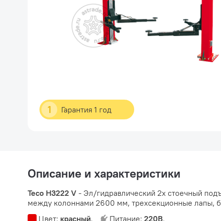
1
Гарантия 1 год
Описание и характеристики
Teco H3222 V
- Эл/гидравлический 2х стоечный подъ
между колоннами 2600 мм, трехсекционные лапы, б
Цвет:
красный
.
Питание:
220В
.