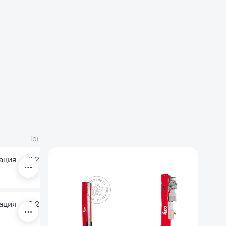
Тоннаж
Высота
Питание, В
ация
3,2
2525 мм
380
ация
3,2
2525 мм
220