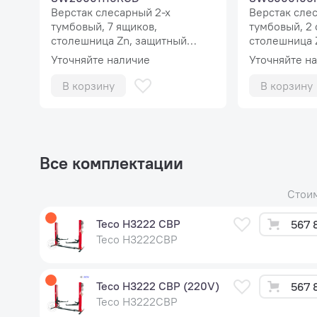
Верстак слесарный 2-х
Верстак сле
тумбовый, 7 ящиков,
тумбовый, 2 
столешница Zn, защитный
столешница 
экран MaxPlus
Уточняйте наличие
Уточняйте н
В корзину
В корзину
Все комплектации
Стои
Teco H3222 CBP
567 
Teco H3222CBP
Teco H3222 CBP (220V)
567 
Teco H3222CBP