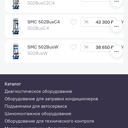
502BusC2C4
SMC 502BusC4
Ут
43 300 ₽
502BusC4
SMC 502BusW
Ут
38 650 ₽
502BusW
Каталог
Диагностическое оборудование
Оборудование для заправки кондиционеров
Подъемники для автосервиса
Шиномонтажное оборудование
Оборудование для технического контроля