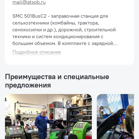
mail@atspb.ru
SMC 501BusC2 - заправочная станция для
сельхозтехники (комбайны, трактора,
сенокосилки и др.), дорожной, строительной
техники и систем кондиционирования с
большим объемом. В комплекте с зарядной
колбой 2,2 кг. На базе одноступенчатой
Подробное описание
вакуумной помпы; Производительность: 132 л...
Преимущества и специальные
предложения