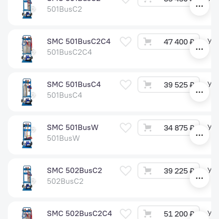
501BusC2
SMC 501BusC2C4
Ут
47 400 ₽
501BusC2C4
SMC 501BusC4
Ут
39 525 ₽
501BusC4
SMC 501BusW
Ут
34 875 ₽
501BusW
SMC 502BusC2
Ут
39 225 ₽
502BusC2
SMC 502BusC2C4
Ут
51 200 ₽