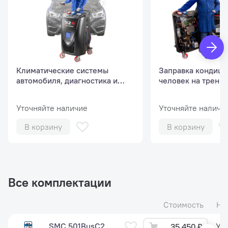
Климатические системы
Заправка кондици
автомобиля, диагностика и
человек на трениг
сервис (базовый курс, 1
человек)
человек).
Уточняйте наличие
Уточняйте наличи
В корзину
В корзину
Все комплектации
Стоимость
На
SMC 501BusC2
Ут
35 450 ₽