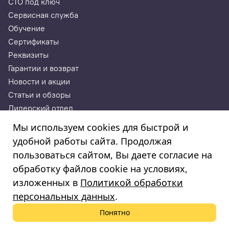
СТО под ключ
Сервисная служба
Обучение
Сертификаты
Реквизиты
Гарантии и возврат
Новости и акции
Статьи и обзоры
Дилерский отдел
Контакты
Мы используем cookies для быстрой и
удобной работы сайта. Продолжая
ИП Годунова Лариса Леонидовна
пользоваться сайтом, Вы даете согласие на
ИНН 532108772827, ОГРНИП 308532130300022, ОКПО
308532130300022
обработку файлов cookie на условиях,
© 2003—2025
изложенных в
Политикой обработки
«Автосервисторг»
персональных данных
.
Понятно
Политика обработки персональных данных