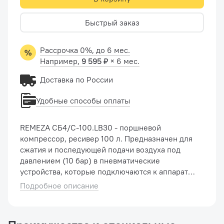
Быстрый заказ
Рассрочка 0%, до 6 мес.
Например,
9 595 ₽
× 6 мес.
Доставка по России
Удобные способы оплаты
REMEZA СБ4/С-100.LB30 - поршневой
компрессор, ресивер 100 л. Предназначен для
сжатия и последующей подачи воздуха под
давлением (10 бар) в пневматические
устройства, которые подключаются к аппарату
посредством рапидного соединения. Ременная
Подробное описание
система закрыта специальным решетчатым ...