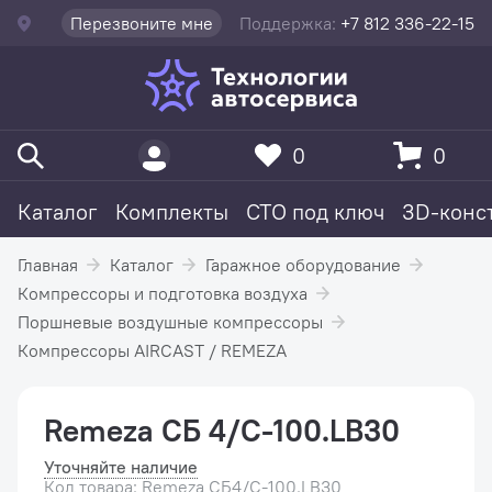
Перезвоните мне
Поддержка:
+7 812 336-22-15
0
0
Каталог
Комплекты
СТО под ключ
3D-конс
Главная
Каталог
Гаражное оборудование
Компрессоры и подготовка воздуха
Поршневые воздушные компрессоры
Компрессоры AIRCAST / REMEZA
Remeza СБ 4/С-100.LB30
Уточняйте наличие
Код товара: Remeza СБ4/С-100.LB30