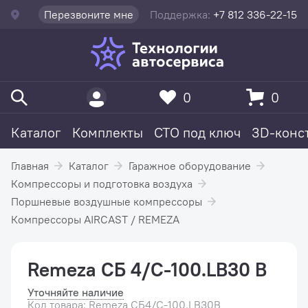
Перезвоните мне
Поддержка:
+7 812 336-22-15
0
0
Каталог
Комплекты
СТО под ключ
3D-конс
Главная
Каталог
Гаражное оборудование
Компрессоры и подготовка воздуха
Поршневые воздушные компрессоры
Компрессоры AIRCAST / REMEZA
Remeza СБ 4/С-100.LB30 В
Уточняйте наличие
Код товара: Remeza СБ4/С-100.LB30В