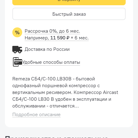
Быстрый заказ
Рассрочка 0%, до 6 мес.
Например,
11 590 ₽
× 6 мес.
Доставка по России
Удобные способы оплаты
Remeza СБ4/С-100.LB30В - бытовой
однофазный поршневой компрессор с
вертикальным ресивером. Компрессор Aircast
СБ4/С-100 LB30 В удобен в эксплуатации и
обслуживании - отличается
производительностью, малой шумностью и
Подробное описание
долговечностью - способен работать в
интенсивном режиме без сбоев - эт...