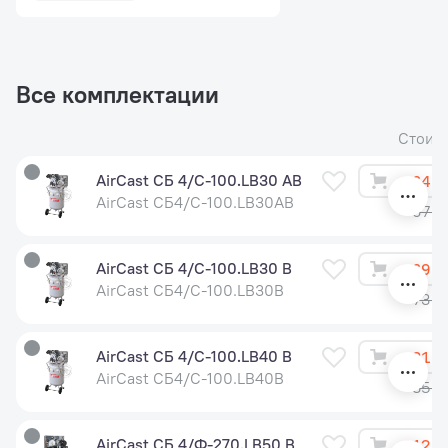
Все комплектации
Стоим
AirCast СБ 4/С-100.LB30 АВ
64 2
AirCast СБ4/С-100.LB30АВ
67 6
AirCast СБ 4/С-100.LB30 В
69 5
AirCast СБ4/С-100.LB30В
73 2
AirCast СБ 4/С-100.LB40 В
81 0
AirCast СБ4/С-100.LB40В
85 3
AirCast СБ 4/Ф-270.LB50 В
112 5