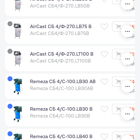
AirCast СБ4/Ф-270.LB50В
118 5
AirCast СБ 4/Ф-270.LB75 В
116 7
AirCast СБ4/Ф-270.LB75В
122 9
AirCast СБ 4/Ф-270.LT100 В
182 9
AirCast СБ4/Ф-270.LT100В
192 6
Remeza СБ 4/С-100.LB30 АВ
64 2
Remeza СБ4/С-100.LB30АВ
67 6
Remeza СБ 4/С-100.LB30 В
69 5
Remeza СБ4/С-100.LB30В
73 2
Remeza СБ 4/С-100.LB40 В
81 0