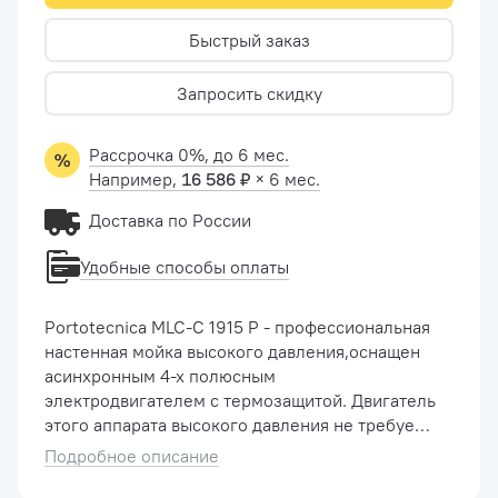
Быстрый заказ
Запросить скидку
Рассрочка 0%, до 6 мес.
Например,
16 586 ₽
× 6 мес.
Доставка по России
Удобные способы оплаты
Portotecnica MLC-C 1915 P - профессиональная
настенная мойка высокого давления,оснащен
асинхронным 4-х полюсным
электродвигателем с термозащитой. Двигатель
этого аппарата высокого давления не требует
технического обслуживания, даже при
Подробное описание
непрерывном режиме работы. Мойка крепится