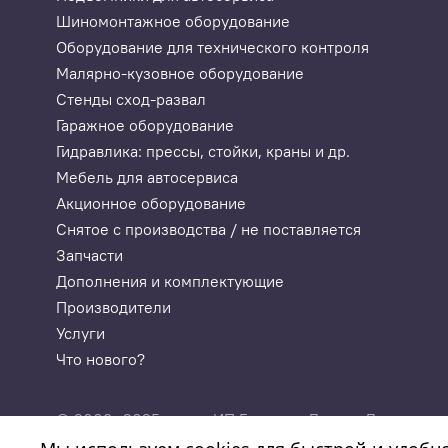
Шиномонтажное оборудование
Оборудование для технического контроля
Малярно-кузовное оборудование
Стенды сход-развал
Гаражное оборудование
Гидравлика: прессы, стойки, краны и др.
Мебель для автосервиса
Акционное оборудование
Снятое с производства / не поставляется
Запчасти
Дополнения и комплектующие
Производители
Услуги
Что нового?
© 2003—2025
ИП Годунова Лариса Леонидовн
«Автосервисторг»
ИНН 532108772827, ОГРНИП 3