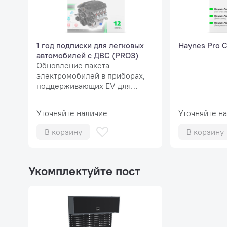
1 год подписки для легковых
Haynes Pro C
автомобилей c ДВС (PRO3)
Обновление пакета
электромобилей в приборах,
поддерживающих EV для
приборов PRO3 SE и старше
(планшет 8' +).
Уточняйте наличие
Уточняйте н
В корзину
В корзину
Укомплектуйте пост