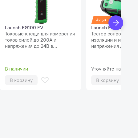
Launch EG100 EV
Launch ES200 EV
Токовые клещи для измерения
Тестер сопротивлен
токов силой до 200А и
изоляции и измерит
напряжения до 24В в
напряжения до 600
электроцепях и контрольных
Максимально адапти
точках электроцепей
реальные задачи ди
автомобиля, в т.ч. в ячейках
высоковольтных ко
В наличии
Уточняйте наличие
тяговой батареи.
EV.
Интегрируется в любой
В корзину
В корзину
диагностический сканер
Launch серии Pro, Pro3 и PAD