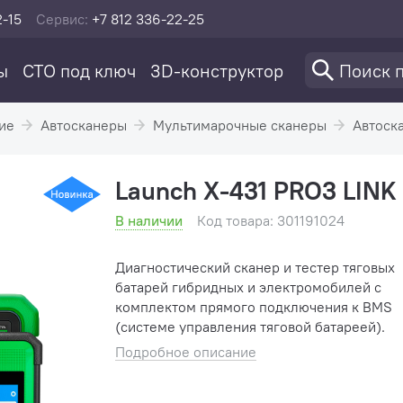
2-15
Сервис:
+7 812 336-22-25
ы
СТО под ключ
3D-конструктор
ие
Автосканеры
Мультимарочные сканеры
Автоск
Launch X-431 PRO3 LINK
В наличии
Код товара: 301191024
Диагностический сканер и тестер тяговых
батарей гибридных и электромобилей с
комплектом прямого подключения к BMS
(системе управления тяговой батареей).
Подробное описание