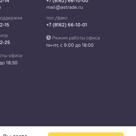
22-14
+7 (8162) 66-10-00
u
mail@astrade.ru
поддержка
тел./факс
22-15
+7 (8162) 66-10-01
нтр
Режим работы офиса
22-25
пн-пт, с 9:00 до 18:00
оты офиса
 до 18:30