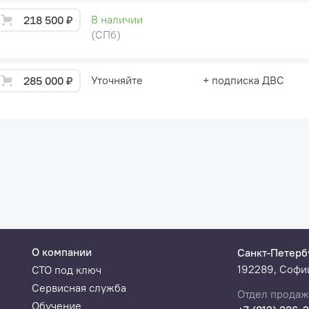
В наличии
218 500 ₽
(СПб)
Уточняйте
+ подписка ДВС
285 000 ₽
О компании
Санкт-Петерб
192289, Софий
СТО под ключ
Сервисная служба
Отдел продаж
Обучение