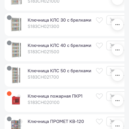
S183CH021000
Ключница КЛС 30 с брелками
3 
S183CH021300
Ключница КЛС 40 с брелками
4 
S183CH021500
Ключница КЛС 50 с брелками
5 
S183CH021700
Ключница пожарная ПКР1
1 
S183CH020100
Ключница ПРОМЕТ KB-120
5 