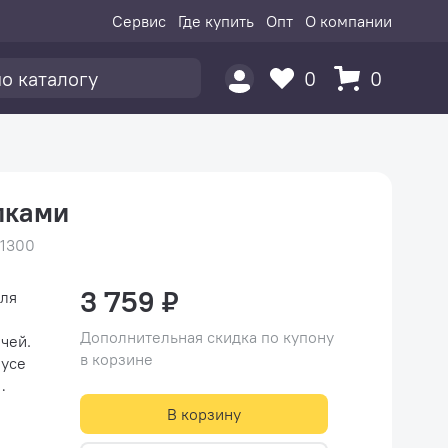
Сервис
Где купить
Опт
О компании
0
0
лками
21300
3 759 ₽
для
Дополнительная скидка по купону
чей.
в корзине
пусе
В корзину