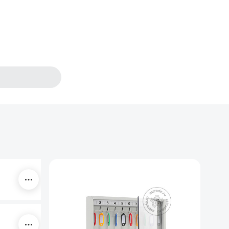
Габариты
300х355х40
400х355х40