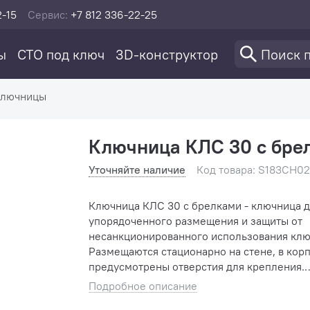
2-15
Сервис:
+7 812 336-22-25
ы
СТО под ключ
3D-конструктор
лючницы
Ключница КЛС 30 с бре
Уточняйте наличие
Код товара: S183CH0
Ключница КЛС 30 с брелками - ключница 
упорядоченного размещения и защиты от
несанкционированного использования клю
Размещаются стационарно на стене, в кор
предусмотрены отверстия для крепления.
Изготовлены из стали 0,9 мм. Оснащены
Подробное описание
металлическими крючками дл�...