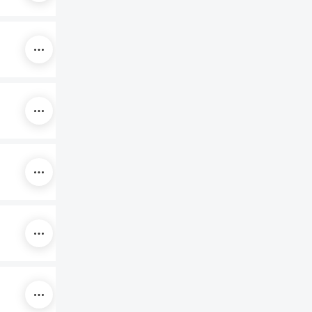
300x230x90
300x230x90
600x355x59
300x185x59
600x355x90