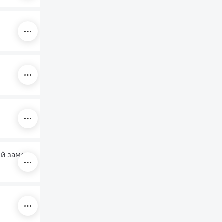
600x355x130
300x355x59
600x710x90
ый замок
400x355x66
400x355x59