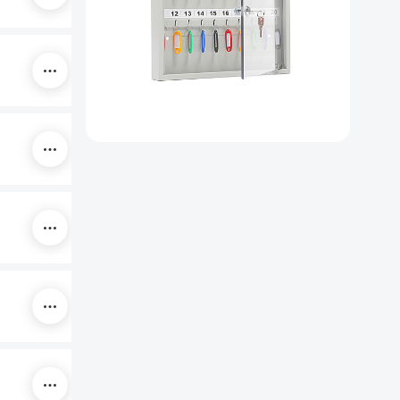
500х355х40
600х355х40
160х163х42
360x250x110
250x180x80