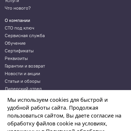
Услуги
Что нового?
О компании
СТО под ключ
Сервисная служба
Обучение
Сертификаты
Реквизиты
Гарантии и возврат
Новости и акции
Статьи и обзоры
Дилерский отдел
Контакты
Мы используем cookies для быстрой и
удобной работы сайта. Продолжая
ИП Годунова Лариса Леонидовна
пользоваться сайтом, Вы даете согласие на
ИНН 532108772827, ОГРНИП 308532130300022, ОКПО
308532130300022
обработку файлов cookie на условиях,
© 2003—2025