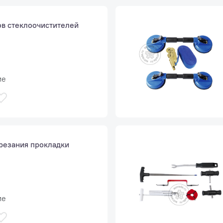
в стеклоочистителей
ие
резания прокладки
ие