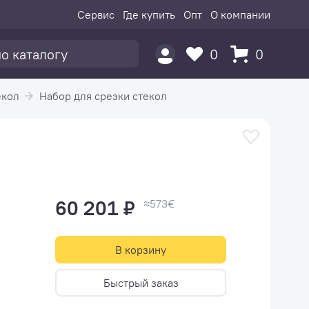
Сервис
Где купить
Опт
О компании
0
0
екол
Набор для срезки стекол
60 201 ₽
≈573€
В корзину
Быстрый заказ