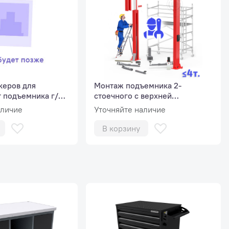
керов для
Монтаж подъемника 2-
т подъемника г/п
стоечного с верхней
сихронизацией, г/п до 4 т
аличие
Уточняйте наличие
В корзину