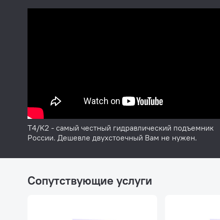
Расстояние между колонн: 2800 мм
Грузоподъемность: 3,5 т
Минимальная высота подхвата: 100 мм
Мощность: 2,2 кВт
Напряжение: 220/380В
Гарантия: 24 месяца
Модель: T4/K2
Производитель: System4you
T4/K2 - самый честный гидравлический подъемник
России. Дешевле двухстоечный Вам не нужен.
Сопутствующие услуги