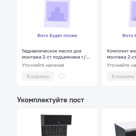
Гидравлическое масло для
Комплект ан
монтажа 2-ст подъемника г/п
монтажа 2-с
до 4 тонн
до 4 тонн
Уточняйте наличие
Уточняйте н
В корзину
В корзину
Укомплектуйте пост