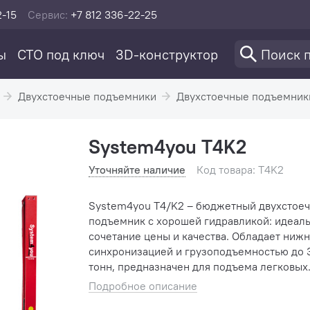
2-15
Сервис:
+7 812 336-22-25
ы
СТО под ключ
3D-конструктор
Двухстоечные подъемники
Двухстоечные подъемник
System4you T4K2
Уточняйте наличие
Код товара: T4K2
System4you T4/K2 – бюджетный двухстое
подъемник с хорошей гидравликой: идеал
сочетание цены и качества. Обладает ниж
синхронизацией и грузоподъемностью до 
тонн, предназначен для подъема легковых
автомобилей всех моделей и марок при их
Подробное описание
техническом обслуживании и р...