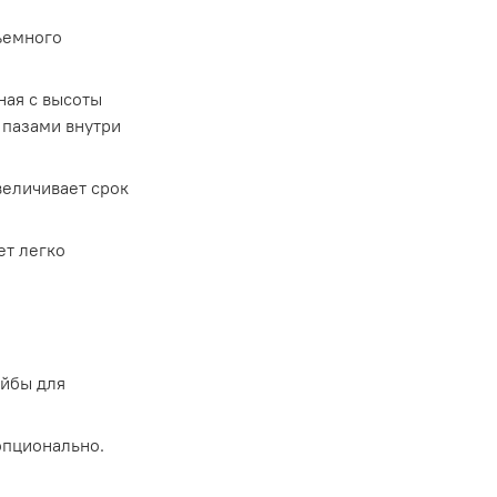
ъемного
ная с высоты
 пазами внутри
величивает срок
ет легко
айбы для
опционально.