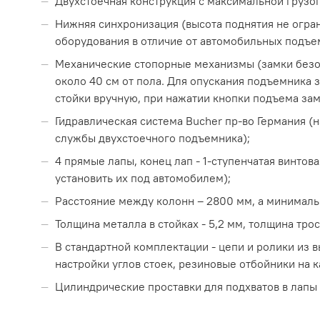
Двухстоечная конструкция с максимальной грузо
Нижняя синхронизация (высота поднятия не огра
оборудования в отличие от автомобильных подъе
Механические стопорные механизмы (замки безо
около 40 см от пола. Для опускания подъемника
стойки вручную, при нажатии кнопки подъема зам
Гидравлическая система Bucher пр-во Германия (
службы двухстоечного подъемника);
4 прямые лапы, конец лап - 1-ступенчатая винтов
установить их под автомобилем);
Расстояние между колонн – 2800 мм, а минималь
Толщина металла в стойках - 5,2 мм, толщина тро
В стандартной комплектации - цепи и ролики из 
настройки углов стоек, резиновые отбойники на к
Цилиндрические проставки для подхватов в лапы 