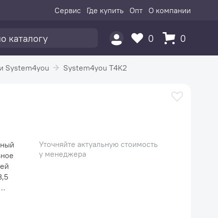
Сервис
Где купить
Опт
О компании
0
0
и System4you
System4you T4K2
Уточняйте актуальную стоимость
чный
у менеджера
ьное
ней
3,5