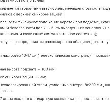
подъемностью 3,5 тонны;
ничивается габаритами автомобиля, меньшая стоимость под
мников с верхней синхронизацией);
пасности фиксируют положение кареток при подъеме, начи
 замки безопасности должны быть выведены из зацепления с
ки автоматически включаются в активное состояние);
нагрузка распределяется равномерно на оба цилиндра, что у
ая настройка 10-17 см (телескопическая конструкция позволя
ная высота подхвата – 100 мм;
сов синхронизации - 8 мм;
высоколегированной стали, усиленные анкера 18x220 мм., ш
аретке.
7 см не входят в стандартную комплектацию, поставляются 