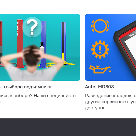
00 мм
мм
 в выборе подъемника
Autel MD808
лись в выборе? Наши специалисты
Разведение колодок, 
т!
другие сервисные функ
доступно.