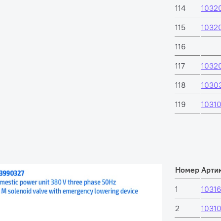
114
1032
115
1032
116
117
1032
118
1030
119
1031
Номер
Арти
1
1031
2
1031