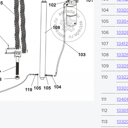
104
1032
105
1030
106
1032
107
10412
108
1032
109
1032
110
1032
1032
111
1040
112
1030
113
1032