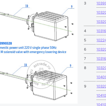
3
1039
1032
1032
4
1031
5
1022
6
1032
7
1031
8
1032
1040
9
1032
1041
1041