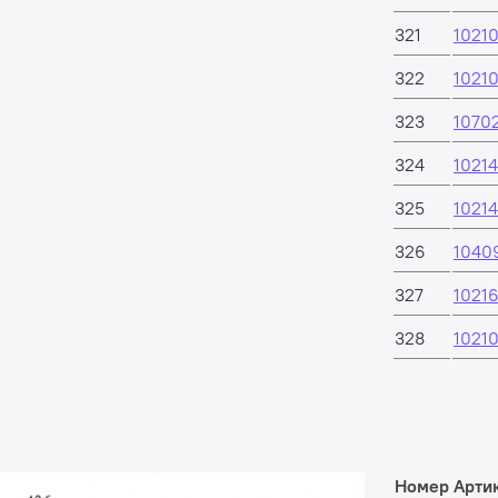
321
1021
322
1021
323
1070
324
1021
325
1021
326
1040
327
1021
328
1021
Номер
Арти