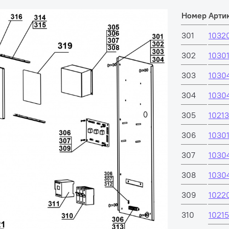
Номер
Арти
301
1032
302
1030
303
1030
304
1030
305
1021
306
1030
307
1030
308
1030
309
1022
310
1021