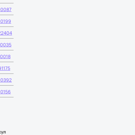
00087
00199
22404
40035
40018
91175
60392
00156
кул