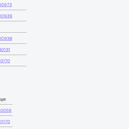
00973
00939
00938
30131
00170
кул
60059
00170