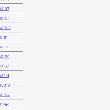
02197
40157
60098
0131
60123
60129
20157
03214
60016
50014
01950