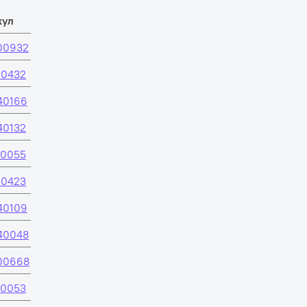
кул
00932
10432
40166
40132
30055
10423
40109
40048
00668
50053