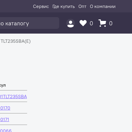
Сервис
Где купить
Опт
О компании
0
0
 TLT235SBA(E)
кул
01TLT235SBA
00170
0171
20066