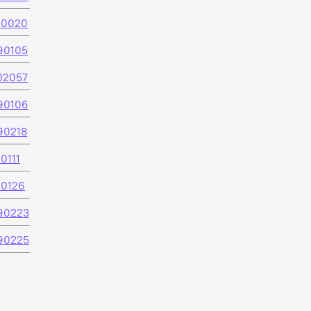
00020
90105
02057
90106
90218
0111
60126
90223
90225