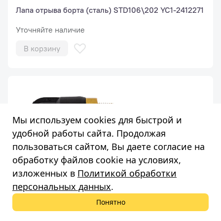
Лапа отрыва борта (сталь) STD106\202 YC1-2412271
Уточняйте наличие
В корзину
Мы используем cookies для быстрой и
удобной работы сайта. Продолжая
пользоваться сайтом, Вы даете согласие на
обработку файлов cookie на условиях,
изложенных в
Политикой обработки
персональных данных
.
Фитинг угловой 90°, разъем 8-1/8 STD106\202
(пластик) 0306033
Понятно
Уточняйте наличие