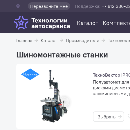
Перезвоните мне
Поддержка:
+7 812 336-2
Каталог
Комплект
Главная
Каталог
Производители
Техновект
Шиномонтажные станки
ТехноВектор iPR
Полуавтомат для
дисками диаметро
алюминиевыми ди
Выбрать