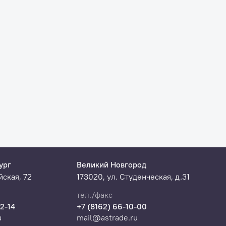
ург
Великий Новгород
ская, 72
173020, ул. Студенческая, д.31
тел./факс
22-14
+7 (8162) 66-10-00
u
mail@astrade.ru