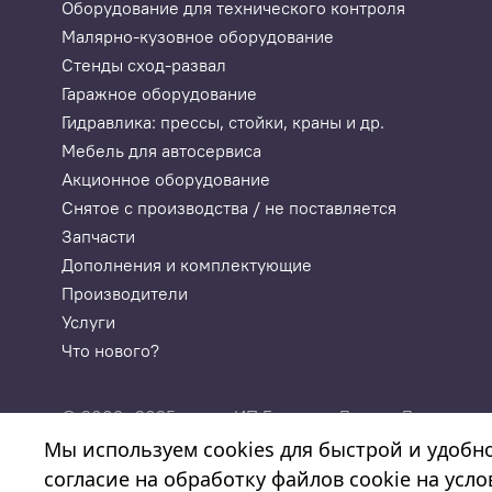
Оборудование для технического контроля
Малярно-кузовное оборудование
Стенды сход-развал
Гаражное оборудование
Гидравлика: прессы, стойки, краны и др.
Мебель для автосервиса
Акционное оборудование
Снятое с производства / не поставляется
Запчасти
Дополнения и комплектующие
Производители
Услуги
Что нового?
© 2003—2025
ИП Годунова Лариса Леонидовн
«Автосервисторг»
ИНН 532108772827, ОГРНИП 3
Мы используем cookies для быстрой и удобн
согласие на обработку файлов cookie на усл
Политика обработки персональных данных