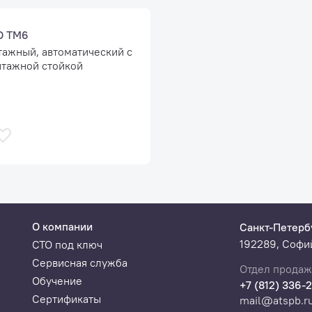
O TM6
ажный, автоматический с
тажной стойкой
О компании
Санкт-Петерб
192289, Софий
СТО под ключ
Сервисная служба
Отдел продаж
Обучение
+7 (812) 336-
Сертификаты
mail@atspb.r