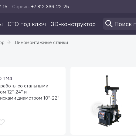
2-15
Сервис:
+7 812 336-22-25
ы
СТО под ключ
3D-конструктор
ор
Шиномонтажные станки
O TM4
 работы со стальными
м 12"-24" и
сками диаметром 10"-22"