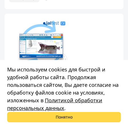
Мы используем cookies для быстрой и
удобной работы сайта. Продолжая
Лицензия Jaltest СV 29051 для ком.транспорта для
пользоваться сайтом, Вы даете согласие на
Link, Link Air, 12 месяцев
обработку файлов cookie на условиях,
Лицензия Jaltest СV 29051 для коммерческого
транспорта для Link, Link Air, 12 месяцев
изложенных в
Политикой обработки
персональных данных
.
Уточняйте наличие
Понятно
В корзину