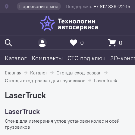
Перезвоните мне
Поддержка:
+7 812 336-22-15
0
0
Каталог
Комплекты
СТО под ключ
3D-конс
Главная
Каталог
Стенды сход-развал
Стенды сход-развал для грузовиков
LaserTruck
LaserTruck
LaserTruck
Стенд для измерения углов установки колес и осей
грузовиков