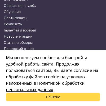
Сервисная служба
Обучение
Сертификаты
Реквизиты
Гарантии и возврат
Новости и акции
Статьи и обзоры
Дилерский отдел
Контакты
Мы используем cookies для быстрой и
удобной работы сайта. Продолжая
ИП Годунова Лариса Леонидовна
пользоваться сайтом, Вы даете согласие на
ИНН 532108772827, ОГРНИП 308532130300022, ОКПО
308532130300022
обработку файлов cookie на условиях,
© 2003—2025
изложенных в
Политикой обработки
«Автосервисторг»
персональных данных
.
Понятно
Политика обработки персональных данных