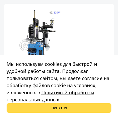
Мы используем cookies для быстрой и
Hofmann Monty 3300 Racing SmartSpeed PLUS
220V
удобной работы сайта. Продолжая
Автоматический стенд. Диапазон зажима снаружи -
пользоваться сайтом, Вы даете согласие на
10-24 дюйма. Диапазон зажима изнутри - 12-24
обработку файлов cookie на условиях,
дюйма. 3-я рука. Вертикальный рычаг с
пневмоуправлением. 220V
изложенных в
Политикой обработки
персональных данных
.
Уточняйте наличие
Понятно
В корзину