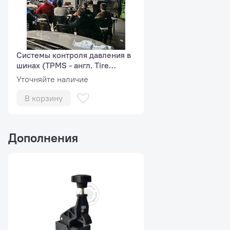
Системы контроля давления в
шинах (TPMS - англ. Tire
Pressure Monitoring System)
Уточняйте наличие
В корзину
Дополнения