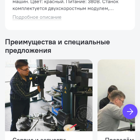
машин. Цвет: красный. Питание: 380В. Станок
комплектуется двухскоростным модулем,
который имеет две скорости вращения (6-12
Подробное описание
об/мин). Переключение скоростей
производ�...
Преимущества и специальные
предложения
Сервис и запчасти
Проведём и