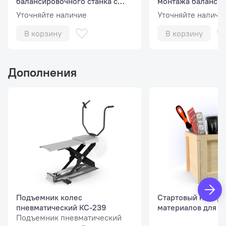
балансировочного станка с
монтажа баланси
диагностическими функциями
станка
Уточняйте наличие
Уточняйте наличи
В корзину
В корзину
Дополнения
Подъемник колес
Стартовый набор 
пневматический КС-239
материалов для 
Подъемник пневматический