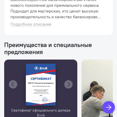
нового поколения для премиального сервиса.
Подходит для мастерских, кто ценит высокую
производительность и качество балансировки.
Цвет: Красный. Новая вычислительная
Подробное описание
платформа дает преимущество в с�...
Преимущества и специальные
предложения
Сертификат официального дилера
Sivik