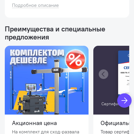
возможность производить регулировку
Подробное описание
развал/схождения, ремонт тормозной и
рулевой систем, �...
Преимущества и специальные
предложения
Сертификат офи
S
Акционная цена
Официальны
На комплект для сход-развала
Товар сертифи