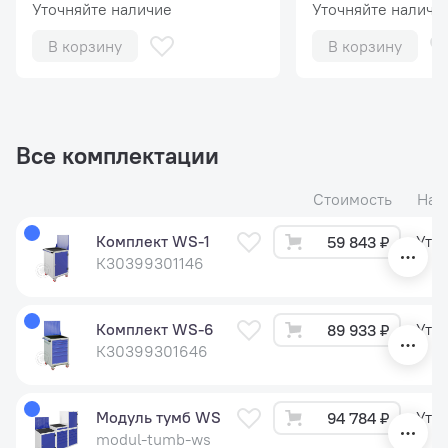
Уточняйте наличие
Уточняйте наличи
В корзину
В корзину
Все комплектации
Стоимость
Нал
Комплект WS-1
Уто
59 843 ₽
К30399301146
Комплект WS-6
Уто
89 933 ₽
К30399301646
Модуль тумб WS
Уто
94 784 ₽
modul-tumb-ws