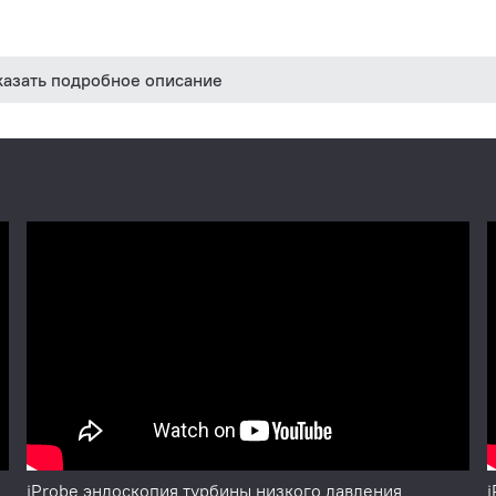
казать подробное описание
jProbe эндоскопия турбины низкого давления