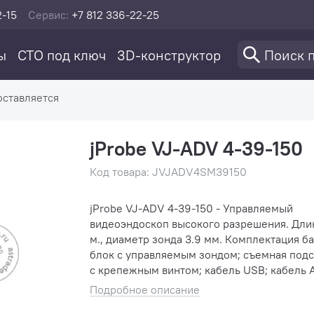
2-15
Сервис:
+7 812 336-22-25
ы
СТО под ключ
3D-конструктор
оставляется
jProbe VJ-ADV 4-39-150
Код товара: JVJADV4SM39150
jProbe VJ-ADV 4-39-150 - Управляемый
видеоэндоскоп высокого разрешения. Длин
м., диаметр зонда 3.9 мм. Комплектация базовый
блок с управляемым зондом; съемная подставка
с крепежным винтом; кабель USB; кабель AV;
сетевой адаптер; батареи типа АА х 4 шт.; аудио
Подробное описание
гарнитура для з...