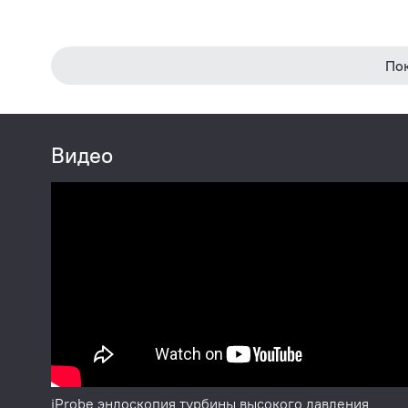
По
Видео
jProbe эндоскопия турбины высокого давления