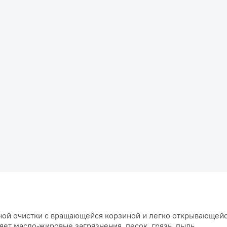
ной очистки с вращающейся корзиной и легко открывающейс
ет масло-жировые загрязнения, песок, грязь, пыль.