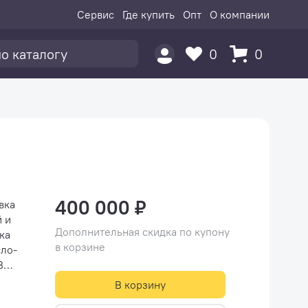
Сервис
Где купить
Опт
О компании
0
0
400 000 ₽
вка
 и
Дополнительная скидка по купону
ка
в корзине
сло-
В
ом
В корзину