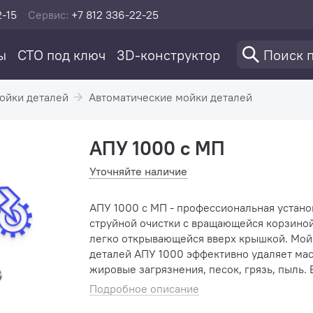
2-15
Сервис:
+7 812 336-22-25
ы
СТО под ключ
3D-конструктор
ойки деталей
Автоматические мойки деталей
АПУ 1000 с МП
Уточняйте наличие
АПУ 1000 с МП - профессиональная устано
струйной очистки с вращающейся корзиной
легко открывающейся вверх крышкой. Мой
деталей АПУ 1000 эффективно удаляет ма
жировые загрязнения, песок, грязь, пыль. 
комплекте с МП (эл.механическим привод
Подробное описание
корзины) – предназначен �...