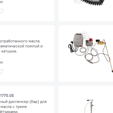
ие
 отработанного масла
евматической помпой и
 катушке.
ие
1770.0E
ный диспенсер (бар) для
 масла с тремя
ётчиками.