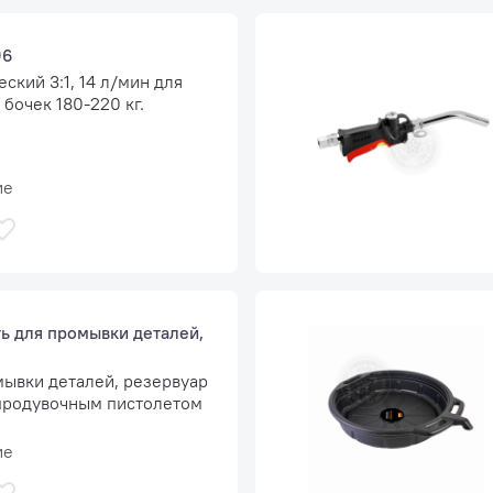
96
ский 3:1, 14 л/мин для
 бочек 180-220 кг.
ие
 для промывки деталей,
мывки деталей, резервуар
 продувочным пистолетом
ие