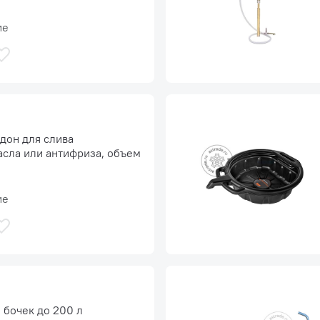
ие
дон для слива
асла или антифриза, объем
ие
 бочек до 200 л