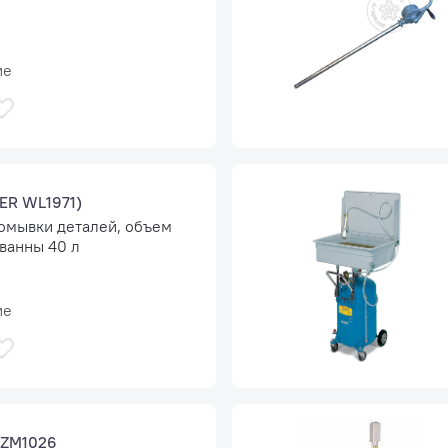
ие
ER WL1971)
ромывки деталей, объем
 ванны 40 л
ие
ZM1026