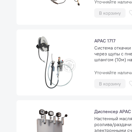
Уточняйте налич
В корзину
APAC 1717
Система откачки
через щупы с пн
шлангом (10м) на
Уточняйте налич
В корзину
Диспенсер APAC 
Настенный масля
розлива/раздачи
электронными сч