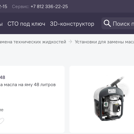
2-15
Сервис:
+7 812 336-22-25
ы
СТО под ключ
3D-конструктор
амена технических жидкостей
Установки для замены мас
48
а масла на яму 48 литров
ие