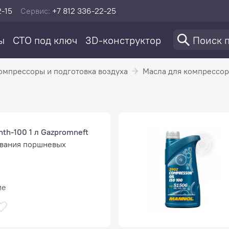
2-15
Сервис:
+7 812 336-22-25
ы
СТО под ключ
3D-конструктор
омпрессоры и подготовка воздуха
Масла для компрессо
th-100 1 л Gazpromneft
ывания поршневых
ие