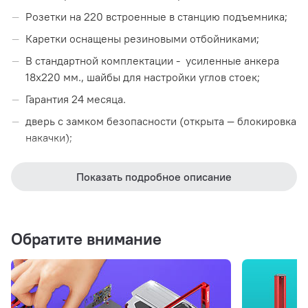
Розетки на 220 встроенные в станцию подъемника;
Каретки оснащены резиновыми отбойниками;
В стандартной комплектации - усиленные анкера
18x220 мм., шайбы для настройки углов стоек;
Гарантия 24 месяца.
дверь с замком безопасности (открыта — блокировка
накачки);
манометр с механическим управлением для накачки
шин.
Показать подробное описание
Габаритные размеры
Обратите внимание