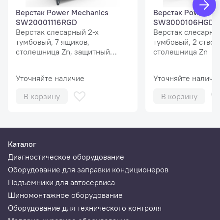
Гарантия: 24 месяца
Верстак Power Mechanics
Верстак Power Me
Модель: ST4
SW20001116RGD
SW3000106HGD
Верстак слесарный 2-х
Верстак слесарны
Производитель: System4you
тумбовый, 7 ящиков,
тумбовый, 2 створ
столешница Zn, защитный
столешница Zn
экран MaxPlus
Уточняйте наличие
Уточняйте наличи
В корзину
В корзину
Каталог
Диагностическое оборудование
Оборудование для заправки кондиционеров
Подъемники для автосервиса
Шиномонтажное оборудование
Оборудование для технического контроля