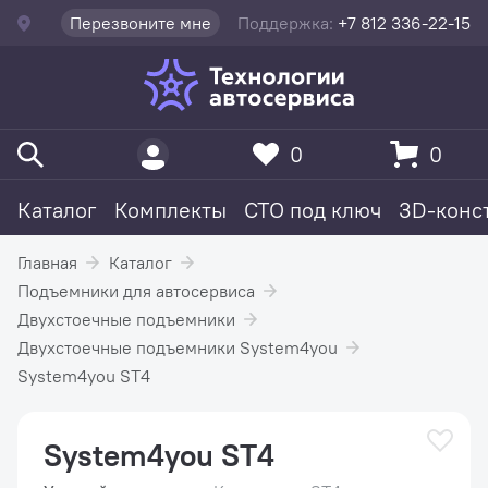
Перезвоните мне
Поддержка:
+7 812 336-22-15
0
0
Каталог
Комплекты
СТО под ключ
3D-конс
Главная
Каталог
Подъемники для автосервиса
Двухстоечные подъемники
Двухстоечные подъемники System4you
System4you ST4
System4you ST4