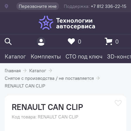
Перезвоните мне
Поддержка:
+7 812 336-22-15
0
0
Каталог
Комплекты
СТО под ключ
3D-конс
Главная
Каталог
Снятое с производства / не поставляется
RENAULT CAN CLIP
RENAULT CAN CLIP
Код товара: RENAULT CAN CLIP