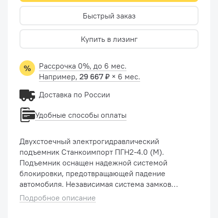
Быстрый заказ
Купить в лизинг
Рассрочка 0%, до 6 мес.
Например,
29 667 ₽
× 6 мес.
Доставка по России
Удобные способы оплаты
Двухстоечный электрогидравлический
подъемник Станкоимпорт ПГН2-4.0 (М).
Подъемник оснащен надежной системой
блокировки, предотвращающей падение
автомобиля. Независимая система замков
безопасности – отдельно для каждой стойки.
Подробное описание
Проставки под рамные автомобили. То...