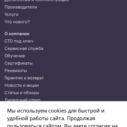
Производители
Услуги
Что нового?
О компании
СТО под ключ
Сервисная служба
Обучение
Сертификаты
Реквизиты
Гарантии и возврат
Новости и акции
Статьи и обзоры
Дилерский отдел
Контакты
Мы используем cookies для быстрой и
удобной работы сайта. Продолжая
ИП Годунова Лариса Леонидовна
пользоваться сайтом, Вы даете согласие на
ИНН 532108772827, ОГРНИП 308532130300022, ОКПО